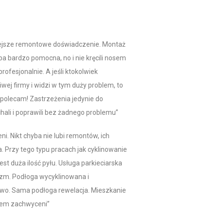
iejsze remontowe doświadczenie. Montaż
pa bardzo pomocna, no i nie kręcili nosem
ofesjonalnie. A jeśli ktokolwiek
ej firmy i widzi w tym duży problem, to
o polecam! Zastrzeżenia jedynie do
hali i poprawili bez żadnego problemu”
. Nikt chyba nie lubi remontów, ich
. Przy tego typu pracach jak cyklinowanie
t duża ilość pyłu. Usługa parkieciarska
izm. Podłoga wycyklinowana i
stwo. Sama podłoga rewelacja. Mieszkanie
żem zachwyceni”