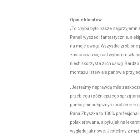
Opinie klientów
„To chyba było nasze najprzyjemn
z
Paneli wyszedł fantastycznie, a eki
na moje uwagi. Wszystko zrobione pr
zastanawia się nad wyborem właściw
niech skorzysta z ich usług. Bardz
montażu listew ale panowie przyjec
„Jesteśmy naprawdę mile zaskoczeni
przebiegu i późniejszego sprzątania
podłogi nieodłącznym problemem jes
Pana Zbyszka to 100% profesjonal
polakierowana, a pyłu jak na lekar
wygląda jak nowe. Jesteśmy z mę